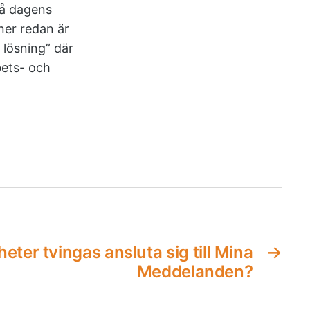
på dagens
ner redan är
 lösning” där
bets- och
ter tvingas ansluta sig till Mina
→
Meddelanden?