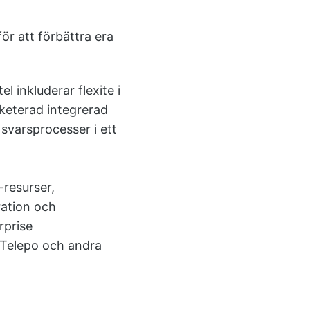
ör att förbättra era
l inkluderar flexite i
aketerad integrerad
 svarsprocesser i ett
-resurser,
ration och
rprise
 Telepo och andra