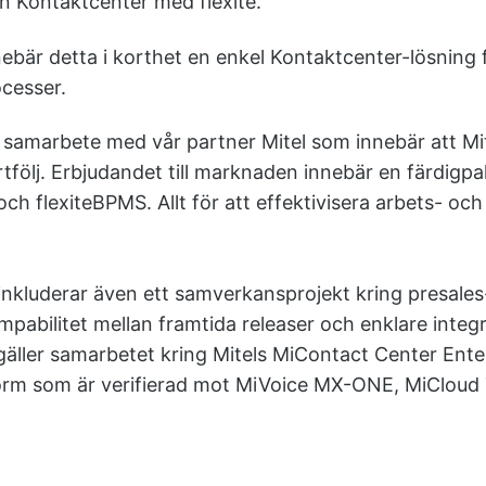
n Kontaktcenter med flexite.
ebär detta i korthet en enkel Kontaktcenter-lösning f
ocesser.
t samarbete med vår partner Mitel som innebär att Mite
tfölj. Erbjudandet till marknaden innebär en färdigp
och flexiteBPMS. Allt för att effektivisera arbets- och
nkluderar även ett samverkansprojekt kring presales
mpabilitet mellan framtida releaser och enklare integ
äller samarbetet kring Mitels MiContact Center Ente
orm som är verifierad mot MiVoice MX-ONE, MiCloud