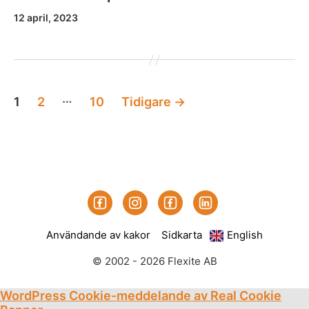
12 april, 2023
Sidnumrering
…
1
2
10
Tidigare
→
för
inlägg
Facebook
Instagram
Linked-
Prenumerera
in
på
Användande av kakor
Sidkarta
English
våra
utskick
© 2002 - 2026 Flexite AB
WordPress Cookie-meddelande av Real Cookie