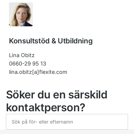
Konsultstöd & Utbildning
Lina Obitz
0660-29 95 13
lina.obitz[a]flexite.com
Söker du en särskild
kontaktperson?
S
ö
k