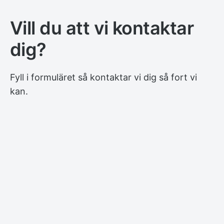
k
o
Vill du att vi kontaktar
n
dig?
t
a
k
Fyll i formuläret så kontaktar vi dig så fort vi
t
kan.
p
e
r
s
o
n
,
f
ö
r
n