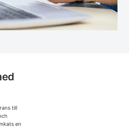
med
ans till
och
amkats en