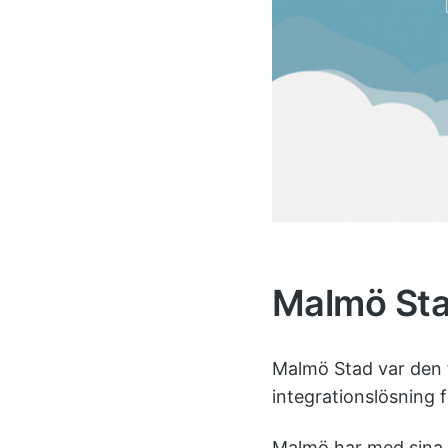
Malmö Stad
Malmö Stad var den f
integrationslösning 
Malmö har med sina c