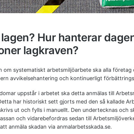
 lagen? Hur hanterar dage
oner lagkraven?
 om systematiskt arbetsmiljöarbete ska alla företag
ern avvikelsehantering och kontinuerligt förbättring
domar uppstår i arbetet ska detta anmälas till Arbets
etta har historiskt sett gjorts med den så kallade A
skrivs ut och fylls i manuellt. Den undertecknas och 
skassan och vidarebefordras sedan till Arbetsmiljöverk
 att anmäla skadan via anmalarbetsskada.se.