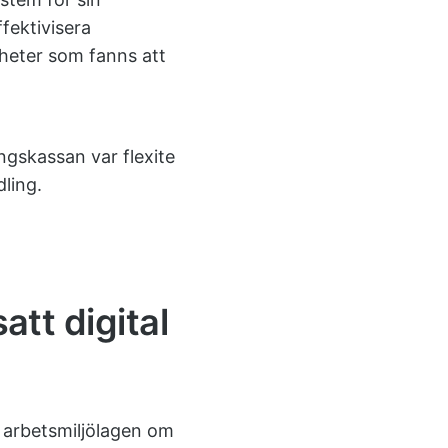
fektivisera
igheter som fanns att
ingskassan var flexite
ling.
att digital
 i arbetsmiljölagen om