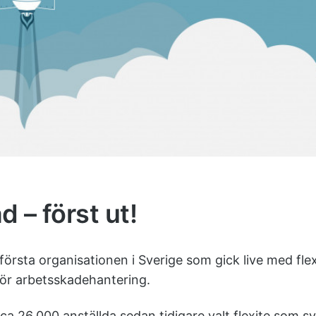
 – först ut!
örsta organisationen i Sverige som gick live med fle
för arbetsskadehantering.
a 26.000 anställda sedan tidigare valt flexite som sy