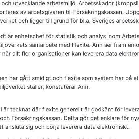
ra och utvecklande arbetsmiljö. Arbetsskador (kropps
orteras av arbetsgivaren till Försäkringskassan. Upp
överket och ligger till grund för bl.a. Sveriges arbetssk
t är enhetschef för statistik och analys inom Arbet
miljöverkets samarbete med Flexite. Ann ser fram em
 när allt fler organisationer kan leverera data elektro
en har gått smidigt och flexite som system har på et
ljöverket ställer, konstaterar Ann.
 är tecknat där flexite generellt är godkänt för leveran
 och Försäkringskassan. Detta gör det enklare för ny
tt ansluta sig och börja leverera data elektroniskt.