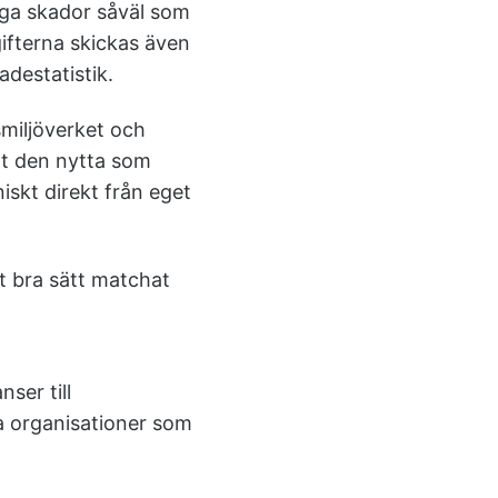
liga skador såväl som
gifterna skickas även
adestatistik.
smiljöverket och
ot den nytta som
niskt direkt från eget
t bra sätt matchat
ser till
a organisationer som