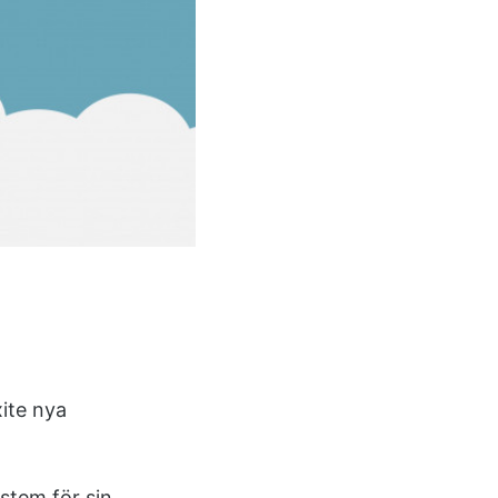
xite nya
stem för sin