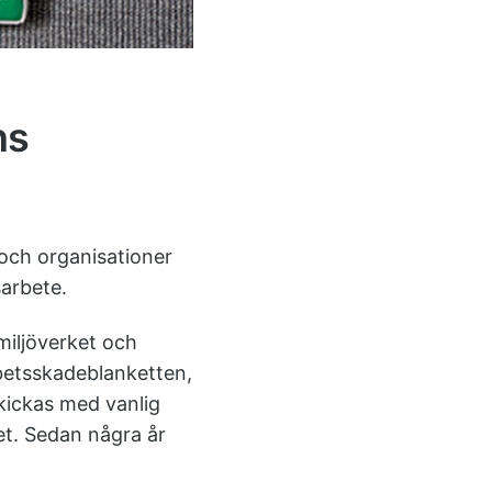
ns
 och organisationer
sarbete.
miljöverket och
rbetsskadeblanketten,
skickas med vanlig
et. Sedan några år