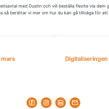
tsavtal med Dustin och vill beställa flexite via dem g
 så berättar vi mer om hur du kan gå tillväga för att 
6 mars
Digitaliseringe
Facebook
Instagram
Linked-
Prenumerera